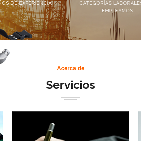
ÑOS DE EXPERIENCIA
CATEGORÍAS LABORALE
EMPLEAMOS
Acerca de
Servicios
demos
Se elabora de acuerdo a las obras que están
 que lo
próximas a realizarse.
LEER MÁS