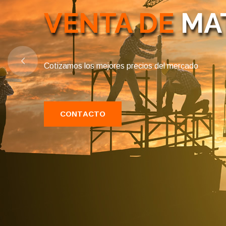
VENTA DE
MAT
Cotizamos los mejores precios del mercado
C
O
N
T
A
C
T
O