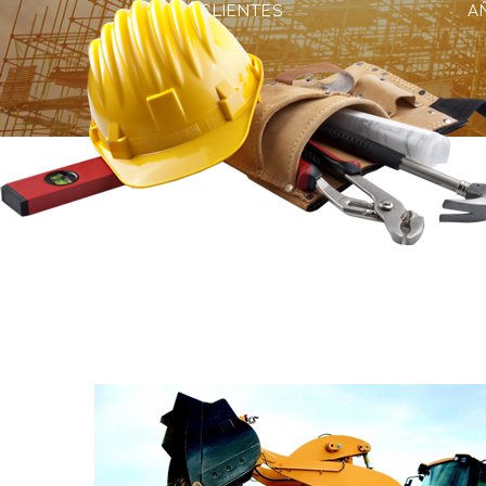
CLIENTES
A
¿Necesitas un Abogado? Nosotros po
ucción
ayudarte a tomar la mejor elección para
consigas.
LEER MÁS