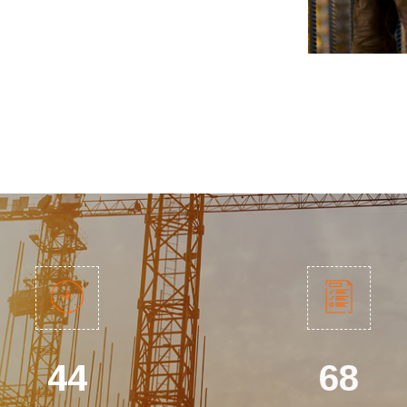
60
82